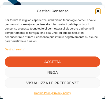
Gestisci Consenso
Per fornire le migliori esperienze, utilizziamo tecnologie come i cookie
Ridurre l’impatto ambientale
attraverso scelte
per memorizzare e/o accedere alle informazioni del dispositivo. Il
consapevoli e concrete.
consenso a queste tecnologie ci permetterà di elaborare dati come il
comportamento di navigazione o ID unici su questo sito. Non
acconsentire o ritirare il consenso può influire negativamente su alcune
caratteristiche e funzioni.
Ci riconosciamo in una nuova generazione di
Gestisci servizi
imprese che non separano i risultati economici
dalla responsabilità verso il futuro; partiamo da
ACCETTA
questo valore e lo portiamo nel lavoro con i nostri
clienti e collaboratori,
convinti che la sostenibilità
non sia un vincolo, ma una condizione per
NEGA
generare valore reale e duraturo.
VISUALIZZA LE PREFERENZE
RELAZIONE DI IMPATTO 2025
Cookie Policy
Privacy policy