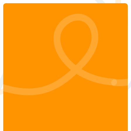
About
Aree di intervento
I nostri tools
Case studies
Clienti
Contatti