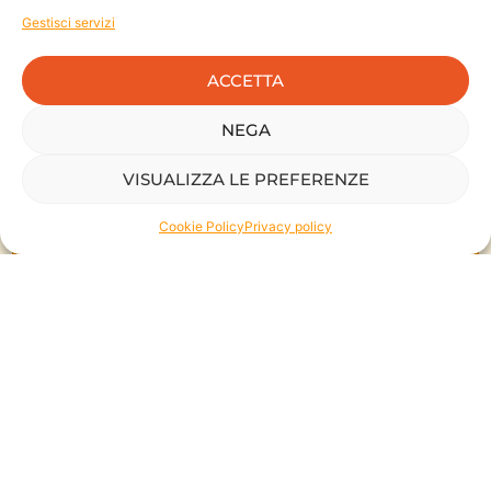
utilizzato nei percorsi di sviluppo e posizionamento.
Gestisci servizi
Scopri questo tool
ACCETTA
NEGA
VISUALIZZA LE PREFERENZE
Cookie Policy
Privacy policy