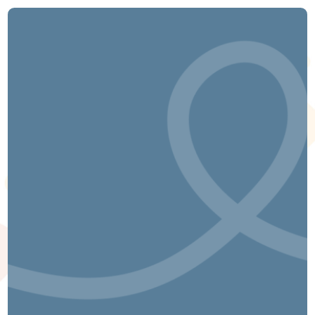
About
Aree di intervento
I nostri tools
Case studies
Clienti
Contatti