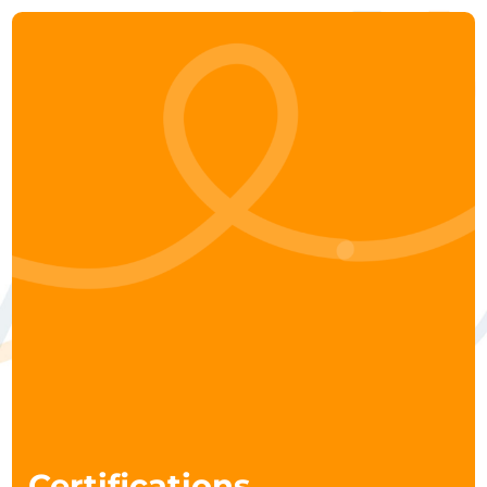
About
Aree di intervento
I nostri tools
Case studies
Clienti
Contatti
Certifications