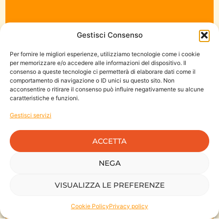
Gestisci Consenso
Per fornire le migliori esperienze, utilizziamo tecnologie come i cookie
per memorizzare e/o accedere alle informazioni del dispositivo. Il
consenso a queste tecnologie ci permetterà di elaborare dati come il
Ogni percorso nasce da
comportamento di navigazione o ID unici su questo sito. Non
acconsentire o ritirare il consenso può influire negativamente su alcune
una conversazione.
caratteristiche e funzioni.
Siamo a disposizione per approfondire il nostro
Gestisci servizi
modo di lavorare, condividere maggiori
informazioni sulle aree di intervento e valutare
ACCETTA
insieme se possiamo essere il partner giusto per la
vostra organizzazione.
NEGA
PARLIAMONE INSIEME
VISUALIZZA LE PREFERENZE
Cookie Policy
Privacy policy