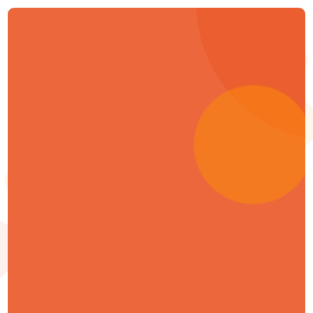
About
Aree di intervento
I nostri tools
Case studies
Clienti
Contatti