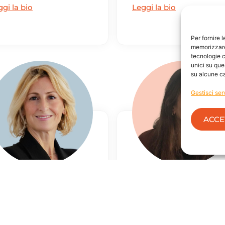
gi la bio
Leggi la bio
Per fornire 
memorizzare 
tecnologie c
unici su que
su alcune ca
Gestisci ser
ACCE
Elena Pozzi
Emilia D’Isola
Consultant
Amministrazione &
Organizzazione
gi la bio
Leggi la bio