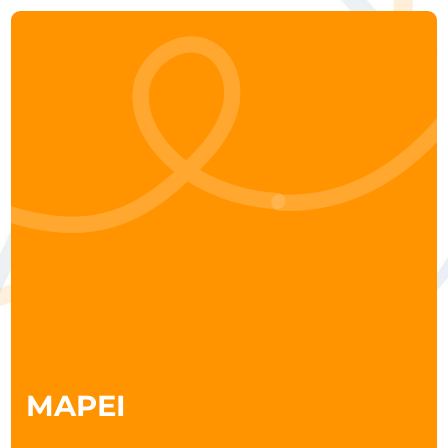
About
Aree di intervento
I nostri tools
Case studies
Clienti
Contatti
MAPEI