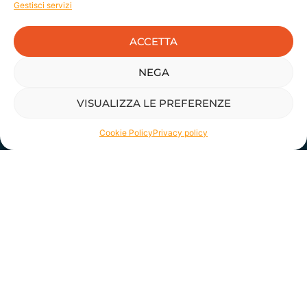
Gestisci servizi
Consulenza, formazione e strumenti per lo sviluppo delle persone e dei
sistemi organizzativi.
ACCETTA
Sede Roma:
Via Boezio 4C, 00193 Roma
Tel. +39 06 39730918
Sede Milano:
Via Taormina 2, 20159 Milano
NEGA
Tel. +39 02 680798
P.IVA 07373801005
VISUALIZZA LE PREFERENZE
PEC fluxushr@pec.it
Struttura e persone
Cookie Policy
Privacy policy
Chi siamo
Il team
Benefit Company
Strumenti
Aree di intervento
Tools
Note legali
Privacy Policy
Cookie Policy
Italiano
English
Website concept & design by