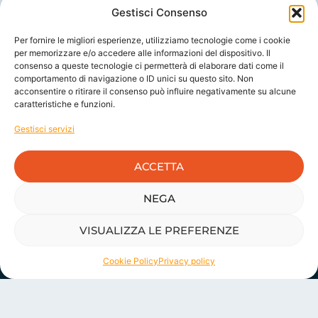
Gestisci Consenso
Per fornire le migliori esperienze, utilizziamo tecnologie come i cookie
per memorizzare e/o accedere alle informazioni del dispositivo. Il
consenso a queste tecnologie ci permetterà di elaborare dati come il
comportamento di navigazione o ID unici su questo sito. Non
acconsentire o ritirare il consenso può influire negativamente su alcune
caratteristiche e funzioni.
Gestisci servizi
ACCETTA
FLUXUS HR - Benefit Company
Consulenza, formazione e strumenti per lo sviluppo delle persone e dei
sistemi organizzativi.
NEGA
Sede Roma:
Via Boezio 4C, 00193 Roma
Tel. +39 06 39730918
VISUALIZZA LE PREFERENZE
Sede Milano:
Via Taormina 2, 20159 Milano
Tel. +39 02 680798
Cookie Policy
Privacy policy
P.IVA 07373801005
PEC fluxushr@pec.it
Struttura e persone
Chi siamo